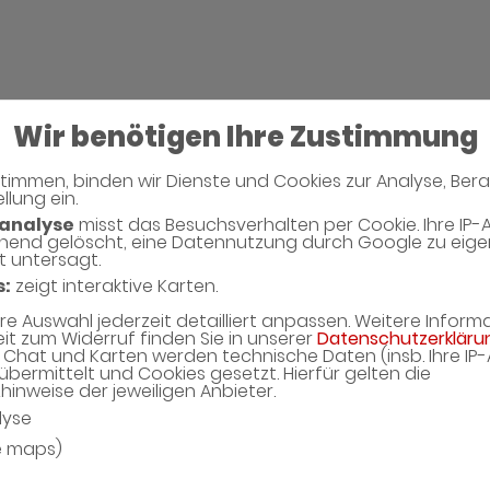
Wir benötigen Ihre Zustimmung
timmen, binden wir Dienste und Cookies zur Analyse, Ber
llung ein.
analyse
misst das Besuchsverhalten per Cookie. Ihre IP-
hend gelöscht, eine Datennutzung durch Google zu eig
t untersagt.
s:
zeigt interaktive Karten.
hre Auswahl jederzeit detailliert anpassen. Weitere Infor
eit zum Widerruf finden Sie in unserer
Datenschutzerkläru
Chat und Karten werden technische Daten (insb. Ihre IP
übermittelt und Cookies gesetzt. Hierfür gelten die
inweise der jeweiligen Anbieter.
lyse
e maps)