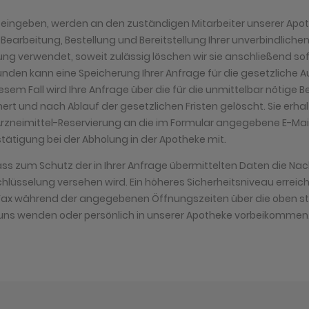
er eingeben, werden an den zuständigen Mitarbeiter unserer Apot
r Bearbeitung, Bestellung und Bereitstellung Ihrer unverbindliche
ung verwendet, soweit zulässig löschen wir sie anschließend sof
ünden kann eine Speicherung Ihrer Anfrage für die gesetzliche 
diesem Fall wird Ihre Anfrage über die für die unmittelbar nötige
ert und nach Ablauf der gesetzlichen Fristen gelöscht. Sie erha
Arzneimittel-Reservierung an die im Formular angegebene E-Mail
tätigung bei der Abholung in der Apotheke mit.
ass zum Schutz der in Ihrer Anfrage übermittelten Daten die Nach
lüsselung versehen wird. Ein höheres Sicherheitsniveau erreiche
r Fax während der angegebenen Öffnungszeiten über die oben s
ns wenden oder persönlich in unserer Apotheke vorbeikommen