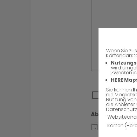
Wenn Sie zus
Kartendarste
Nutzungs
wird umge
Zwecken is
HERE Map
Sie können I
die Möglichk
Nutzung von 
die Anbieter 
Datenschutzh
Websiteana
Karten (Her