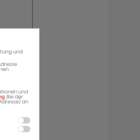
atung und
Adresse
enen
mationen und
ng
. Bei der
-Adresse) an